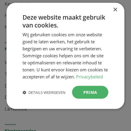
Keel en luchtwegen
×
Huidverzorging
Deze website maakt gebruik
van cookies.
Nachtrust
Wij gebruiken cookies om onze website
goed te laten werken, het gebruik te
begrijpen en uw ervaring te verbeteren.
Merken
Sommige cookies helpen ons om de site
te optimaliseren en relevante inhoud te
Wapiti
tonen. U kunt ervoor kiezen om cookies te
Tai-Ginseng
accepteren of af te wijzen.
Privacybeleid
Dermagíq
PRIMA
DETAILS WEERGEVEN
Draisma
La Montine
Klantenservice