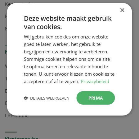
Keel en luchtwegen
×
Huidverzorging
Deze website maakt gebruik
van cookies.
Nachtrust
Wij gebruiken cookies om onze website
goed te laten werken, het gebruik te
begrijpen en uw ervaring te verbeteren.
Merken
Sommige cookies helpen ons om de site
te optimaliseren en relevante inhoud te
Wapiti
tonen. U kunt ervoor kiezen om cookies te
Tai-Ginseng
accepteren of af te wijzen.
Privacybeleid
Dermagíq
PRIMA
DETAILS WEERGEVEN
Draisma
La Montine
Klantenservice