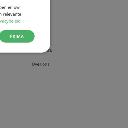
jpen en uw
n relevante
ivacybeleid
PRIMA
Over ons
Over ons