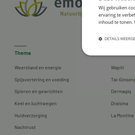
Wij gebruiken coo
ervaring te verbe
inhoud te tonen. 
DETAILS WEERG
Thema
Merken
Weerstand en energie
Wapiti
Spijsvertering en voeding
Tai-Ginsen
Spieren en gewrichten
Dermagíq
Keel en luchtwegen
Draisma
Huidverzorging
La Montine
Nachtrust