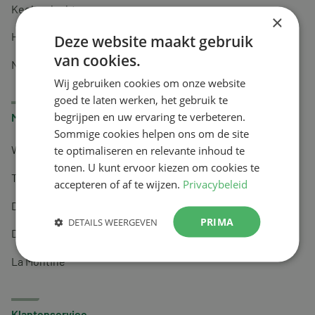
Keel en luchtwegen
×
Huidverzorging
Deze website maakt gebruik
van cookies.
Nachtrust
Wij gebruiken cookies om onze website
goed te laten werken, het gebruik te
begrijpen en uw ervaring te verbeteren.
Merken
Sommige cookies helpen ons om de site
te optimaliseren en relevante inhoud te
Wapiti
tonen. U kunt ervoor kiezen om cookies te
Tai-Ginseng
accepteren of af te wijzen.
Privacybeleid
Dermagíq
PRIMA
DETAILS WEERGEVEN
Draisma
La Montine
Klantenservice