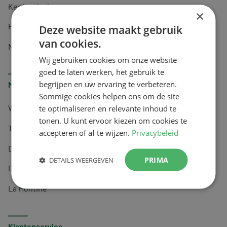
Keel en luchtwegen
×
Huidverzorging
Deze website maakt gebruik
van cookies.
Nachtrust
Wij gebruiken cookies om onze website
goed te laten werken, het gebruik te
begrijpen en uw ervaring te verbeteren.
Merken
Sommige cookies helpen ons om de site
te optimaliseren en relevante inhoud te
Wapiti
tonen. U kunt ervoor kiezen om cookies te
Tai-Ginseng
accepteren of af te wijzen.
Privacybeleid
Dermagíq
PRIMA
DETAILS WEERGEVEN
Draisma
La Montine
Klantenservice