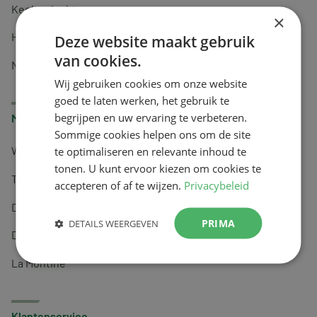
Keel en luchtwegen
×
Huidverzorging
Deze website maakt gebruik
van cookies.
Nachtrust
Wij gebruiken cookies om onze website
goed te laten werken, het gebruik te
begrijpen en uw ervaring te verbeteren.
Merken
Sommige cookies helpen ons om de site
te optimaliseren en relevante inhoud te
Wapiti
tonen. U kunt ervoor kiezen om cookies te
Tai-Ginseng
accepteren of af te wijzen.
Privacybeleid
Dermagíq
PRIMA
DETAILS WEERGEVEN
Draisma
La Montine
Klantenservice