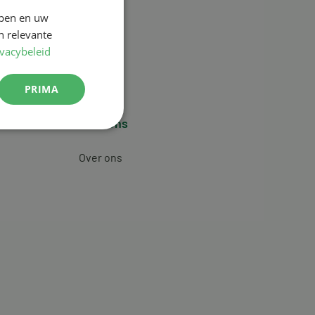
jpen en uw
n relevante
ivacybeleid
PRIMA
Over ons
Over ons