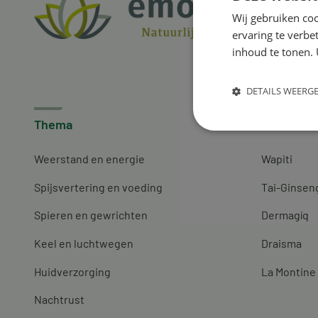
Wij gebruiken coo
ervaring te verbe
inhoud te tonen. 
DETAILS WEERG
Thema
Merken
Weerstand en energie
Wapiti
Spijsvertering en voeding
Tai-Ginsen
Spieren en gewrichten
Dermagíq
Keel en luchtwegen
Draisma
Huidverzorging
La Montine
Nachtrust