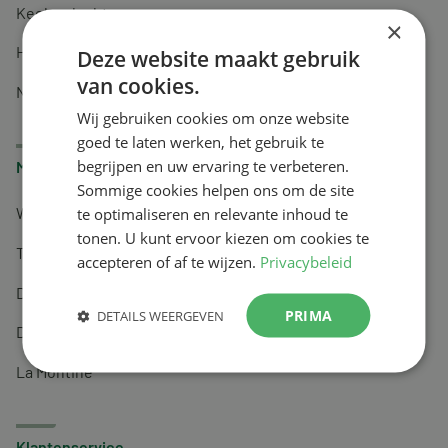
Keel en luchtwegen
×
Huidverzorging
Deze website maakt gebruik
van cookies.
Nachtrust
Wij gebruiken cookies om onze website
goed te laten werken, het gebruik te
begrijpen en uw ervaring te verbeteren.
Merken
Sommige cookies helpen ons om de site
te optimaliseren en relevante inhoud te
Wapiti
tonen. U kunt ervoor kiezen om cookies te
Tai-Ginseng
accepteren of af te wijzen.
Privacybeleid
Dermagíq
PRIMA
DETAILS WEERGEVEN
Draisma
La Montine
Klantenservice