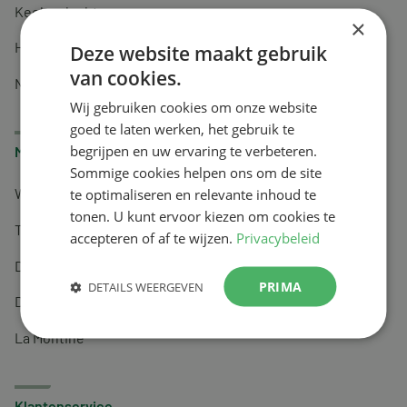
Keel en luchtwegen
×
Huidverzorging
Deze website maakt gebruik
van cookies.
Nachtrust
Wij gebruiken cookies om onze website
goed te laten werken, het gebruik te
begrijpen en uw ervaring te verbeteren.
Merken
Sommige cookies helpen ons om de site
te optimaliseren en relevante inhoud te
Wapiti
tonen. U kunt ervoor kiezen om cookies te
Tai-Ginseng
accepteren of af te wijzen.
Privacybeleid
Dermagíq
PRIMA
DETAILS WEERGEVEN
Draisma
La Montine
Klantenservice