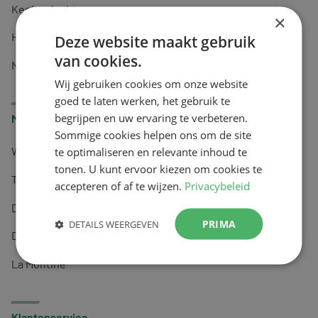
Keel en luchtwegen
×
Huidverzorging
Deze website maakt gebruik
van cookies.
Nachtrust
Wij gebruiken cookies om onze website
goed te laten werken, het gebruik te
begrijpen en uw ervaring te verbeteren.
Merken
Sommige cookies helpen ons om de site
te optimaliseren en relevante inhoud te
Wapiti
tonen. U kunt ervoor kiezen om cookies te
Tai-Ginseng
accepteren of af te wijzen.
Privacybeleid
Dermagíq
PRIMA
DETAILS WEERGEVEN
Draisma
La Montine
Klantenservice