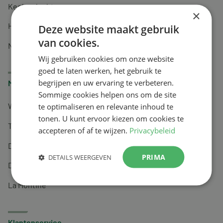
Keel en luchtwegen
×
Huidverzorging
Deze website maakt gebruik
van cookies.
Nachtrust
Wij gebruiken cookies om onze website
goed te laten werken, het gebruik te
begrijpen en uw ervaring te verbeteren.
Merken
Sommige cookies helpen ons om de site
te optimaliseren en relevante inhoud te
Wapiti
tonen. U kunt ervoor kiezen om cookies te
Tai-Ginseng
accepteren of af te wijzen.
Privacybeleid
Dermagíq
PRIMA
DETAILS WEERGEVEN
Draisma
La Montine
Klantenservice