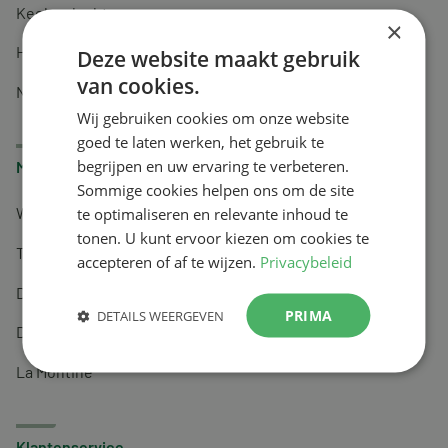
Keel en luchtwegen
×
Huidverzorging
Deze website maakt gebruik
van cookies.
Nachtrust
Wij gebruiken cookies om onze website
goed te laten werken, het gebruik te
begrijpen en uw ervaring te verbeteren.
Merken
Sommige cookies helpen ons om de site
te optimaliseren en relevante inhoud te
Wapiti
tonen. U kunt ervoor kiezen om cookies te
Tai-Ginseng
accepteren of af te wijzen.
Privacybeleid
Dermagíq
PRIMA
DETAILS WEERGEVEN
Draisma
La Montine
Klantenservice