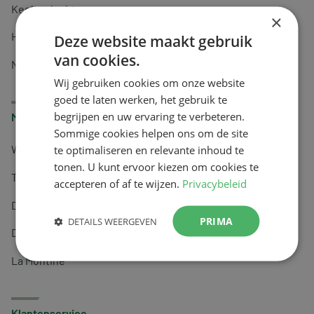
Keel en luchtwegen
×
Huidverzorging
Deze website maakt gebruik
van cookies.
Nachtrust
Wij gebruiken cookies om onze website
goed te laten werken, het gebruik te
begrijpen en uw ervaring te verbeteren.
Merken
Sommige cookies helpen ons om de site
te optimaliseren en relevante inhoud te
Wapiti
tonen. U kunt ervoor kiezen om cookies te
Tai-Ginseng
accepteren of af te wijzen.
Privacybeleid
Dermagíq
PRIMA
DETAILS WEERGEVEN
Draisma
La Montine
Klantenservice