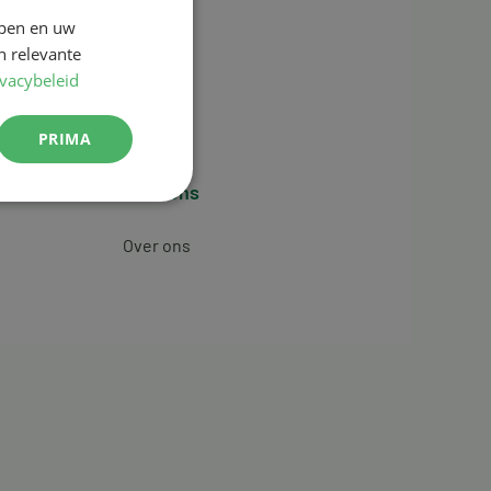
jpen en uw
n relevante
ivacybeleid
PRIMA
Over ons
Over ons