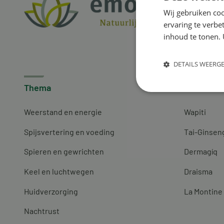
Wij gebruiken coo
ervaring te verbe
inhoud te tonen. 
DETAILS WEERG
Thema
Merken
Weerstand en energie
Wapiti
Spijsvertering en voeding
Tai-Ginsen
Spieren en gewrichten
Dermagíq
Keel en luchtwegen
Draisma
Huidverzorging
La Montine
Nachtrust