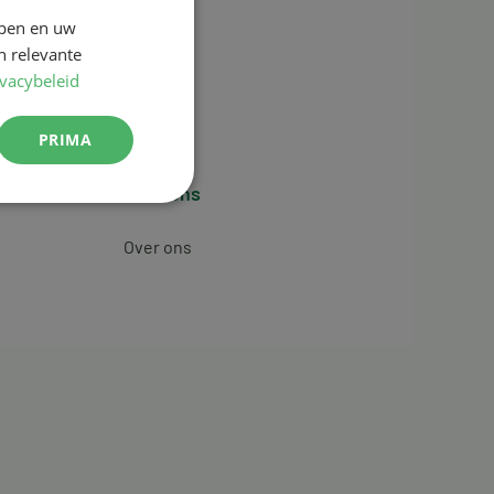
jpen en uw
n relevante
ivacybeleid
PRIMA
Over ons
Over ons