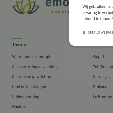
Wij gebruiken coo
ervaring te verbe
inhoud te tonen. 
DETAILS WEERG
Thema
Merken
Weerstand en energie
Wapiti
Spijsvertering en voeding
Tai-Ginsen
Spieren en gewrichten
Dermagíq
Keel en luchtwegen
Draisma
Huidverzorging
La Montine
Nachtrust