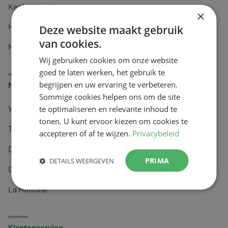
Keel en luchtwegen
×
Huidverzorging
Deze website maakt gebruik
van cookies.
Nachtrust
Wij gebruiken cookies om onze website
goed te laten werken, het gebruik te
begrijpen en uw ervaring te verbeteren.
Merken
Sommige cookies helpen ons om de site
te optimaliseren en relevante inhoud te
Wapiti
tonen. U kunt ervoor kiezen om cookies te
Tai-Ginseng
accepteren of af te wijzen.
Privacybeleid
Dermagíq
PRIMA
DETAILS WEERGEVEN
Draisma
La Montine
Klantenservice