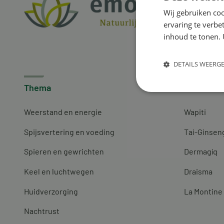
Wij gebruiken coo
ervaring te verbe
inhoud te tonen. 
DETAILS WEERG
Thema
Merken
Weerstand en energie
Wapiti
Spijsvertering en voeding
Tai-Ginsen
Spieren en gewrichten
Dermagíq
Keel en luchtwegen
Draisma
Huidverzorging
La Montine
Nachtrust