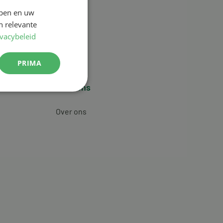
jpen en uw
n relevante
ivacybeleid
PRIMA
Over ons
Over ons