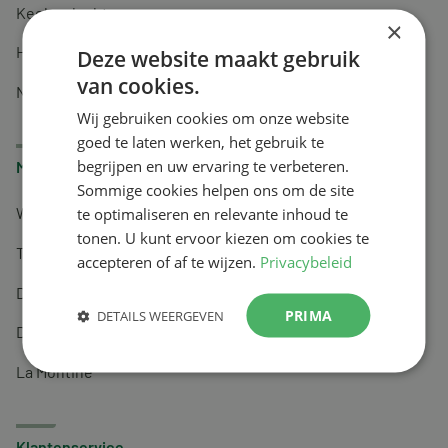
Keel en luchtwegen
×
Huidverzorging
Deze website maakt gebruik
van cookies.
Nachtrust
Wij gebruiken cookies om onze website
goed te laten werken, het gebruik te
begrijpen en uw ervaring te verbeteren.
Merken
Sommige cookies helpen ons om de site
te optimaliseren en relevante inhoud te
Wapiti
tonen. U kunt ervoor kiezen om cookies te
Tai-Ginseng
accepteren of af te wijzen.
Privacybeleid
Dermagíq
PRIMA
DETAILS WEERGEVEN
Draisma
La Montine
Klantenservice