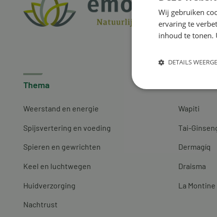
Wij gebruiken coo
ervaring te verbe
inhoud te tonen. 
DETAILS WEERG
Thema
Merken
Weerstand en energie
Wapiti
Spijsvertering en voeding
Tai-Ginsen
Spieren en gewrichten
Dermagíq
Keel en luchtwegen
Draisma
Huidverzorging
La Montine
Nachtrust