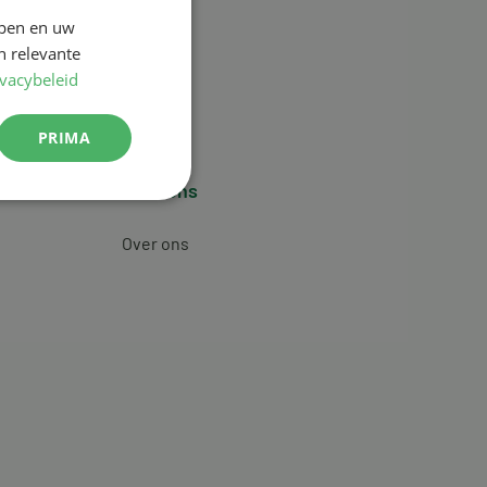
jpen en uw
n relevante
ivacybeleid
PRIMA
Over ons
Over ons