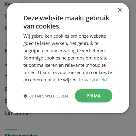
Keel en luchtwegen
×
Huidverzorging
Deze website maakt gebruik
van cookies.
Nachtrust
Wij gebruiken cookies om onze website
goed te laten werken, het gebruik te
begrijpen en uw ervaring te verbeteren.
Merken
Sommige cookies helpen ons om de site
te optimaliseren en relevante inhoud te
Wapiti
tonen. U kunt ervoor kiezen om cookies te
Tai-Ginseng
accepteren of af te wijzen.
Privacybeleid
Dermagíq
PRIMA
DETAILS WEERGEVEN
Draisma
La Montine
Klantenservice