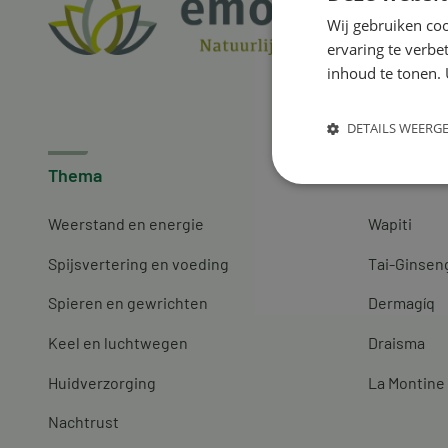
Wij gebruiken coo
ervaring te verbe
inhoud te tonen. 
DETAILS WEERG
Thema
Merken
Weerstand en energie
Wapiti
Spijsvertering en voeding
Tai-Ginsen
Spieren en gewrichten
Dermagíq
Keel en luchtwegen
Draisma
Huidverzorging
La Montine
Nachtrust