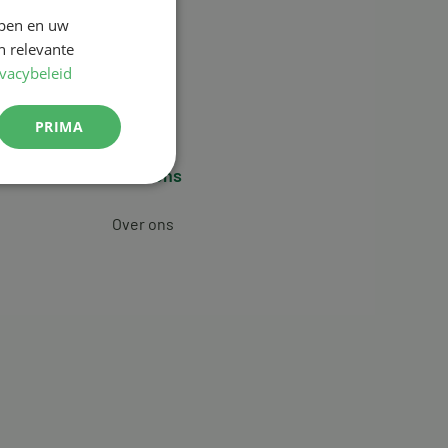
jpen en uw
n relevante
ivacybeleid
PRIMA
Over ons
Over ons