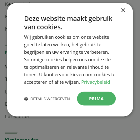
Keel en luchtwegen
×
Huidverzorging
Deze website maakt gebruik
van cookies.
Nachtrust
Wij gebruiken cookies om onze website
goed te laten werken, het gebruik te
begrijpen en uw ervaring te verbeteren.
Merken
Sommige cookies helpen ons om de site
te optimaliseren en relevante inhoud te
Wapiti
tonen. U kunt ervoor kiezen om cookies te
Tai-Ginseng
accepteren of af te wijzen.
Privacybeleid
Dermagíq
PRIMA
DETAILS WEERGEVEN
Draisma
La Montine
Klantenservice