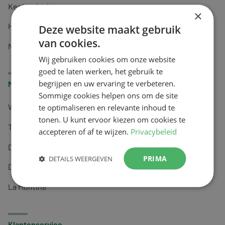
Keel en luchtwegen
×
Huidverzorging
Deze website maakt gebruik
van cookies.
Nachtrust
Wij gebruiken cookies om onze website
goed te laten werken, het gebruik te
begrijpen en uw ervaring te verbeteren.
Merken
Sommige cookies helpen ons om de site
te optimaliseren en relevante inhoud te
Wapiti
tonen. U kunt ervoor kiezen om cookies te
Tai-Ginseng
accepteren of af te wijzen.
Privacybeleid
Dermagíq
PRIMA
DETAILS WEERGEVEN
Draisma
La Montine
Klantenservice