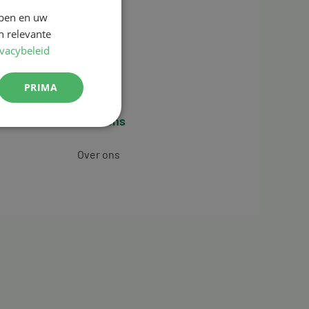
jpen en uw
n relevante
ivacybeleid
PRIMA
Over ons
Over ons