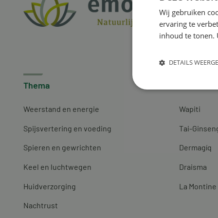
Wij gebruiken coo
ervaring te verbe
inhoud te tonen. 
DETAILS WEERG
Thema
Merken
Weerstand en energie
Wapiti
Spijsvertering en voeding
Tai-Ginsen
Spieren en gewrichten
Dermagíq
Keel en luchtwegen
Draisma
Huidverzorging
La Montine
Nachtrust