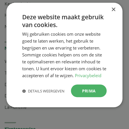
Keel en luchtwegen
×
Huidverzorging
Deze website maakt gebruik
van cookies.
Nachtrust
Wij gebruiken cookies om onze website
goed te laten werken, het gebruik te
begrijpen en uw ervaring te verbeteren.
Merken
Sommige cookies helpen ons om de site
te optimaliseren en relevante inhoud te
Wapiti
tonen. U kunt ervoor kiezen om cookies te
Tai-Ginseng
accepteren of af te wijzen.
Privacybeleid
Dermagíq
PRIMA
DETAILS WEERGEVEN
Draisma
La Montine
Klantenservice