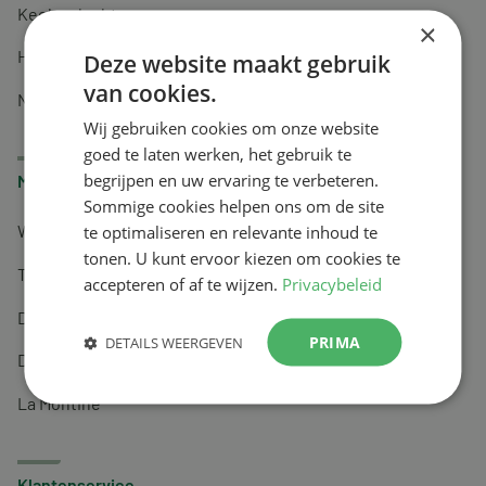
Keel en luchtwegen
×
Huidverzorging
Deze website maakt gebruik
van cookies.
Nachtrust
Wij gebruiken cookies om onze website
goed te laten werken, het gebruik te
begrijpen en uw ervaring te verbeteren.
Merken
Sommige cookies helpen ons om de site
te optimaliseren en relevante inhoud te
Wapiti
tonen. U kunt ervoor kiezen om cookies te
Tai-Ginseng
accepteren of af te wijzen.
Privacybeleid
Dermagíq
PRIMA
DETAILS WEERGEVEN
Draisma
La Montine
Klantenservice