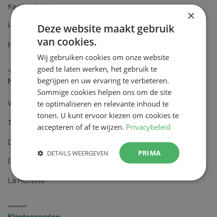
Keel en luchtwegen
×
Huidverzorging
Deze website maakt gebruik
van cookies.
Nachtrust
Wij gebruiken cookies om onze website
goed te laten werken, het gebruik te
begrijpen en uw ervaring te verbeteren.
Merken
Sommige cookies helpen ons om de site
te optimaliseren en relevante inhoud te
Wapiti
tonen. U kunt ervoor kiezen om cookies te
Tai-Ginseng
accepteren of af te wijzen.
Privacybeleid
Dermagíq
PRIMA
DETAILS WEERGEVEN
Draisma
La Montine
Klantenservice