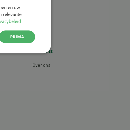
jpen en uw
n relevante
ivacybeleid
PRIMA
Over ons
Over ons