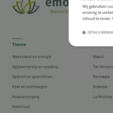
Wij gebruiken coo
ervaring te verbe
inhoud te tonen. 
DETAILS WEERG
Thema
Merken
Weerstand en energie
Wapiti
Spijsvertering en voeding
Tai-Ginsen
Spieren en gewrichten
Dermagíq
Keel en luchtwegen
Draisma
Huidverzorging
La Montine
Nachtrust