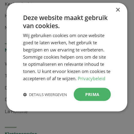
Keel en luchtwegen
×
Huidverzorging
Deze website maakt gebruik
van cookies.
Nachtrust
Wij gebruiken cookies om onze website
goed te laten werken, het gebruik te
begrijpen en uw ervaring te verbeteren.
Merken
Sommige cookies helpen ons om de site
te optimaliseren en relevante inhoud te
Wapiti
tonen. U kunt ervoor kiezen om cookies te
Tai-Ginseng
accepteren of af te wijzen.
Privacybeleid
Dermagíq
PRIMA
DETAILS WEERGEVEN
Draisma
La Montine
Klantenservice