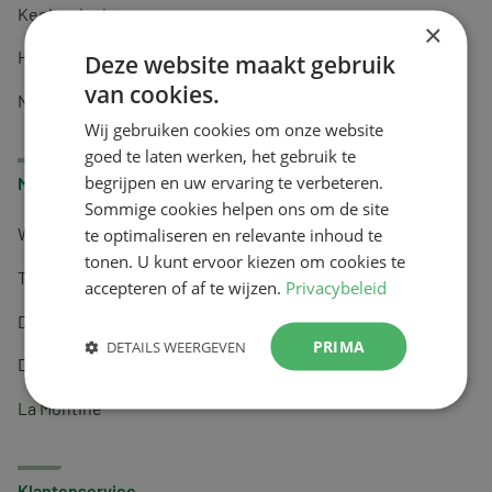
Keel en luchtwegen
×
Huidverzorging
Deze website maakt gebruik
van cookies.
Nachtrust
Wij gebruiken cookies om onze website
goed te laten werken, het gebruik te
begrijpen en uw ervaring te verbeteren.
Merken
Sommige cookies helpen ons om de site
te optimaliseren en relevante inhoud te
Wapiti
tonen. U kunt ervoor kiezen om cookies te
Tai-Ginseng
accepteren of af te wijzen.
Privacybeleid
Dermagíq
PRIMA
DETAILS WEERGEVEN
Draisma
La Montine
Klantenservice