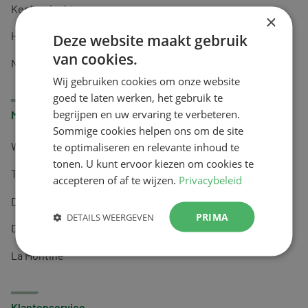
Keel en luchtwegen
×
Huidverzorging
Deze website maakt gebruik
van cookies.
Nachtrust
Wij gebruiken cookies om onze website
goed te laten werken, het gebruik te
begrijpen en uw ervaring te verbeteren.
Merken
Sommige cookies helpen ons om de site
te optimaliseren en relevante inhoud te
Wapiti
tonen. U kunt ervoor kiezen om cookies te
Tai-Ginseng
accepteren of af te wijzen.
Privacybeleid
Dermagíq
PRIMA
DETAILS WEERGEVEN
Draisma
La Montine
Klantenservice