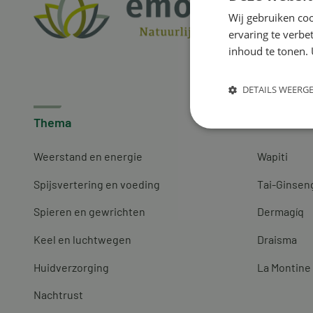
Wij gebruiken coo
ervaring te verbe
inhoud te tonen. 
DETAILS WEERG
Thema
Merken
Weerstand en energie
Wapiti
Spijsvertering en voeding
Tai-Ginsen
Spieren en gewrichten
Dermagíq
Keel en luchtwegen
Draisma
Huidverzorging
La Montine
Nachtrust