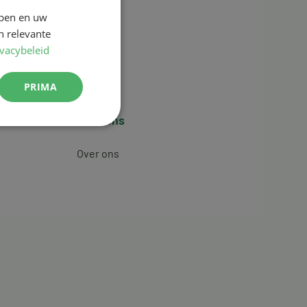
jpen en uw
n relevante
ivacybeleid
PRIMA
Over ons
Over ons