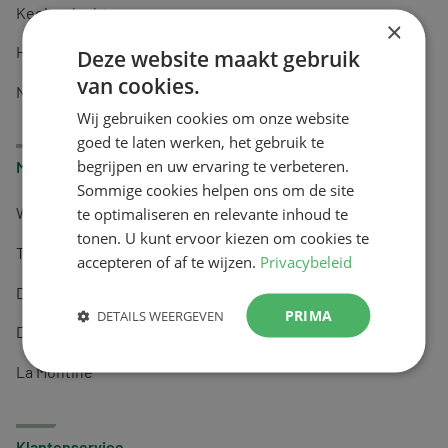
Keel en luchtwegen
×
Huidverzorging
Deze website maakt gebruik
van cookies.
Nachtrust
Wij gebruiken cookies om onze website
goed te laten werken, het gebruik te
begrijpen en uw ervaring te verbeteren.
Merken
Sommige cookies helpen ons om de site
te optimaliseren en relevante inhoud te
Wapiti
tonen. U kunt ervoor kiezen om cookies te
Tai-Ginseng
accepteren of af te wijzen.
Privacybeleid
Dermagíq
PRIMA
DETAILS WEERGEVEN
Draisma
La Montine
Klantenservice