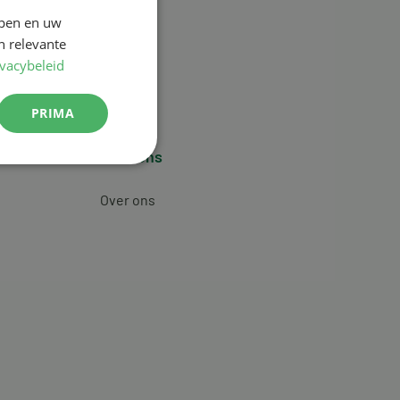
jpen en uw
n relevante
ivacybeleid
PRIMA
Over ons
Over ons