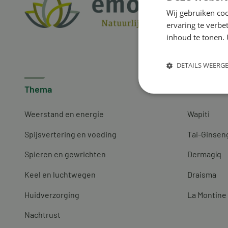
Wij gebruiken coo
ervaring te verbe
inhoud te tonen. 
DETAILS WEERG
Thema
Merken
Weerstand en energie
Wapiti
Spijsvertering en voeding
Tai-Ginsen
Spieren en gewrichten
Dermagíq
Keel en luchtwegen
Draisma
Huidverzorging
La Montine
Nachtrust