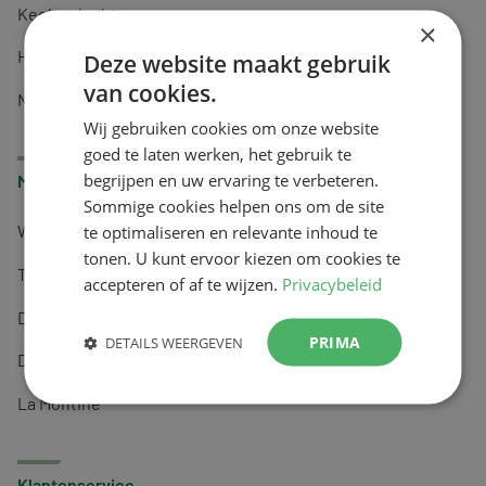
Keel en luchtwegen
×
Huidverzorging
Deze website maakt gebruik
van cookies.
Nachtrust
Wij gebruiken cookies om onze website
goed te laten werken, het gebruik te
begrijpen en uw ervaring te verbeteren.
Merken
Sommige cookies helpen ons om de site
te optimaliseren en relevante inhoud te
Wapiti
tonen. U kunt ervoor kiezen om cookies te
Tai-Ginseng
accepteren of af te wijzen.
Privacybeleid
Dermagíq
PRIMA
DETAILS WEERGEVEN
Draisma
La Montine
Klantenservice