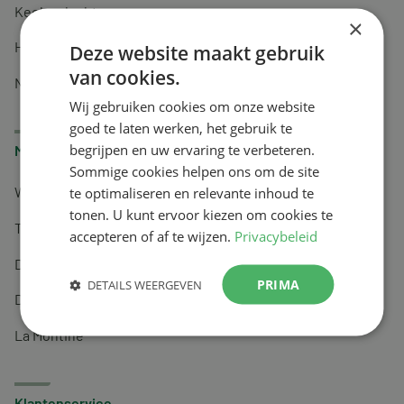
Keel en luchtwegen
×
Huidverzorging
Deze website maakt gebruik
van cookies.
Nachtrust
Wij gebruiken cookies om onze website
goed te laten werken, het gebruik te
begrijpen en uw ervaring te verbeteren.
Merken
Sommige cookies helpen ons om de site
te optimaliseren en relevante inhoud te
Wapiti
tonen. U kunt ervoor kiezen om cookies te
Tai-Ginseng
accepteren of af te wijzen.
Privacybeleid
Dermagíq
PRIMA
DETAILS WEERGEVEN
Draisma
La Montine
Klantenservice