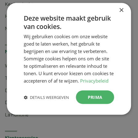
Keel en luchtwegen
×
Huidverzorging
Deze website maakt gebruik
van cookies.
Nachtrust
Wij gebruiken cookies om onze website
goed te laten werken, het gebruik te
begrijpen en uw ervaring te verbeteren.
Merken
Sommige cookies helpen ons om de site
te optimaliseren en relevante inhoud te
Wapiti
tonen. U kunt ervoor kiezen om cookies te
Tai-Ginseng
accepteren of af te wijzen.
Privacybeleid
Dermagíq
PRIMA
DETAILS WEERGEVEN
Draisma
La Montine
Klantenservice