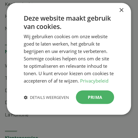
Keel en luchtwegen
×
Huidverzorging
Deze website maakt gebruik
van cookies.
Nachtrust
Wij gebruiken cookies om onze website
goed te laten werken, het gebruik te
begrijpen en uw ervaring te verbeteren.
Merken
Sommige cookies helpen ons om de site
te optimaliseren en relevante inhoud te
Wapiti
tonen. U kunt ervoor kiezen om cookies te
Tai-Ginseng
accepteren of af te wijzen.
Privacybeleid
Dermagíq
PRIMA
DETAILS WEERGEVEN
Draisma
La Montine
Klantenservice