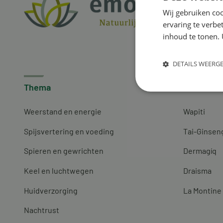
Wij gebruiken coo
ervaring te verbe
inhoud te tonen. 
DETAILS WEERG
Thema
Merken
Weerstand en energie
Wapiti
Spijsvertering en voeding
Tai-Ginsen
Spieren en gewrichten
Dermagíq
Keel en luchtwegen
Draisma
Huidverzorging
La Montine
Nachtrust