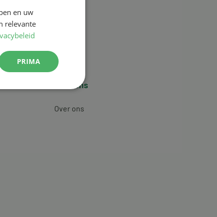
jpen en uw
n relevante
ivacybeleid
PRIMA
Over ons
Over ons