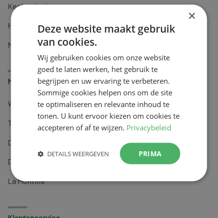
Keel en luchtwegen
×
Huidverzorging
Deze website maakt gebruik
van cookies.
Nachtrust
Wij gebruiken cookies om onze website
goed te laten werken, het gebruik te
begrijpen en uw ervaring te verbeteren.
Merken
Sommige cookies helpen ons om de site
te optimaliseren en relevante inhoud te
Wapiti
tonen. U kunt ervoor kiezen om cookies te
Tai-Ginseng
accepteren of af te wijzen.
Privacybeleid
Dermagíq
PRIMA
DETAILS WEERGEVEN
Draisma
La Montine
Klantenservice