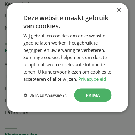
Keel en luchtwegen
×
Huidverzorging
Deze website maakt gebruik
van cookies.
Nachtrust
Wij gebruiken cookies om onze website
goed te laten werken, het gebruik te
begrijpen en uw ervaring te verbeteren.
Merken
Sommige cookies helpen ons om de site
te optimaliseren en relevante inhoud te
Wapiti
tonen. U kunt ervoor kiezen om cookies te
Tai-Ginseng
accepteren of af te wijzen.
Privacybeleid
Dermagíq
PRIMA
DETAILS WEERGEVEN
Draisma
La Montine
Klantenservice