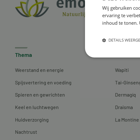
Wij gebruiken coo
ervaring te verbe
inhoud te tonen. 
DETAILS WEERG
Thema
Merken
Weerstand en energie
Wapiti
Spijsvertering en voeding
Tai-Ginsen
Spieren en gewrichten
Dermagíq
Keel en luchtwegen
Draisma
Huidverzorging
La Montine
Nachtrust