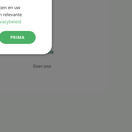
jpen en uw
n relevante
ivacybeleid
PRIMA
Over ons
Over ons