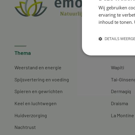
Wij gebruiken coo
ervaring te verbe
inhoud te tonen. 
DETAILS WEERG
Thema
Merken
Weerstand en energie
Wapiti
Spijsvertering en voeding
Tai-Ginsen
Spieren en gewrichten
Dermagíq
Keel en luchtwegen
Draisma
Huidverzorging
La Montine
Nachtrust