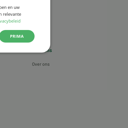
jpen en uw
n relevante
ivacybeleid
PRIMA
Over ons
Over ons