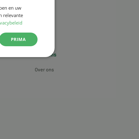
jpen en uw
n relevante
ivacybeleid
PRIMA
Over ons
Over ons