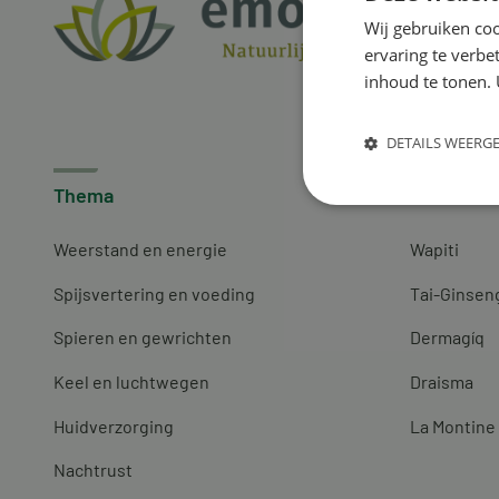
Wij gebruiken coo
ervaring te verbe
inhoud te tonen. 
DETAILS WEERG
Thema
Merken
Weerstand en energie
Wapiti
Spijsvertering en voeding
Tai-Ginsen
Spieren en gewrichten
Dermagíq
Keel en luchtwegen
Draisma
Huidverzorging
La Montine
Nachtrust