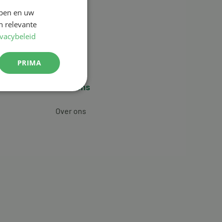
jpen en uw
n relevante
ivacybeleid
PRIMA
Over ons
Over ons