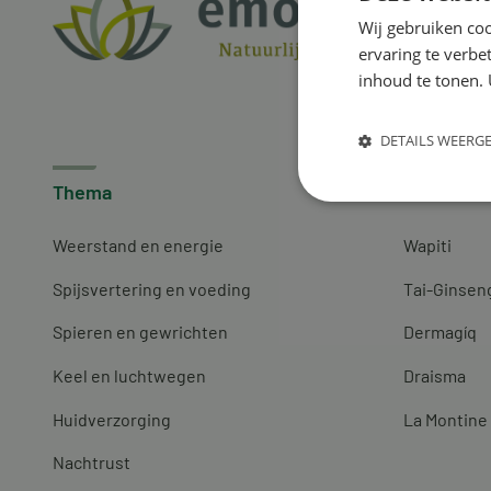
Wij gebruiken coo
ervaring te verbe
inhoud te tonen. 
DETAILS WEERG
Thema
Merken
Weerstand en energie
Wapiti
Spijsvertering en voeding
Tai-Ginsen
Spieren en gewrichten
Dermagíq
Keel en luchtwegen
Draisma
Huidverzorging
La Montine
Nachtrust