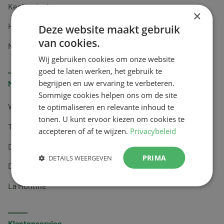
Keel en luchtwegen
×
Huidverzorging
Deze website maakt gebruik
van cookies.
Nachtrust
Wij gebruiken cookies om onze website
goed te laten werken, het gebruik te
begrijpen en uw ervaring te verbeteren.
Merken
Sommige cookies helpen ons om de site
te optimaliseren en relevante inhoud te
Wapiti
tonen. U kunt ervoor kiezen om cookies te
Tai-Ginseng
accepteren of af te wijzen.
Privacybeleid
Dermagíq
PRIMA
DETAILS WEERGEVEN
Draisma
La Montine
Klantenservice