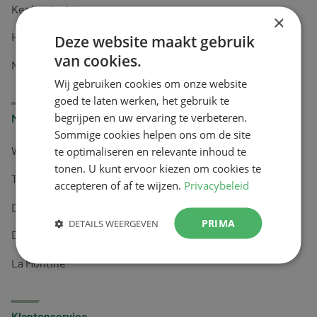
Keel en luchtwegen
×
Huidverzorging
Deze website maakt gebruik
van cookies.
Nachtrust
Wij gebruiken cookies om onze website
goed te laten werken, het gebruik te
begrijpen en uw ervaring te verbeteren.
Merken
Sommige cookies helpen ons om de site
te optimaliseren en relevante inhoud te
Wapiti
tonen. U kunt ervoor kiezen om cookies te
Tai-Ginseng
accepteren of af te wijzen.
Privacybeleid
Dermagíq
PRIMA
DETAILS WEERGEVEN
Draisma
La Montine
Klantenservice