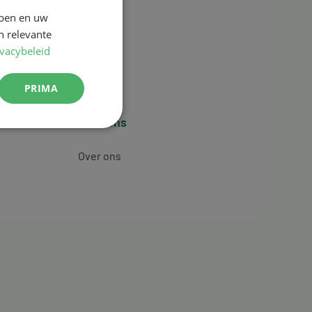
jpen en uw
n relevante
ivacybeleid
PRIMA
Over ons
Over ons