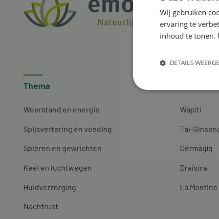
Wij gebruiken coo
ervaring te verbe
inhoud te tonen. 
DETAILS WEERG
Thema
Merken
Weerstand en energie
Wapiti
Spijsvertering en voeding
Tai-Ginsen
Spieren en gewrichten
Dermagíq
Keel en luchtwegen
Draisma
Huidverzorging
La Montine
Nachtrust