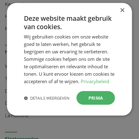
Keel en luchtwegen
×
Huidverzorging
Deze website maakt gebruik
van cookies.
Nachtrust
Wij gebruiken cookies om onze website
goed te laten werken, het gebruik te
begrijpen en uw ervaring te verbeteren.
Merken
Sommige cookies helpen ons om de site
te optimaliseren en relevante inhoud te
Wapiti
tonen. U kunt ervoor kiezen om cookies te
Tai-Ginseng
accepteren of af te wijzen.
Privacybeleid
Dermagíq
PRIMA
DETAILS WEERGEVEN
Draisma
La Montine
Klantenservice