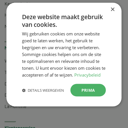
Keel en luchtwegen
×
Huidverzorging
Deze website maakt gebruik
van cookies.
Nachtrust
Wij gebruiken cookies om onze website
goed te laten werken, het gebruik te
begrijpen en uw ervaring te verbeteren.
Merken
Sommige cookies helpen ons om de site
te optimaliseren en relevante inhoud te
Wapiti
tonen. U kunt ervoor kiezen om cookies te
Tai-Ginseng
accepteren of af te wijzen.
Privacybeleid
Dermagíq
PRIMA
DETAILS WEERGEVEN
Draisma
La Montine
Klantenservice